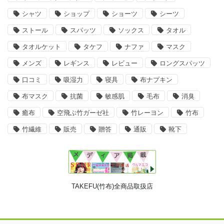
シャツ
ショップ
ショーツ
シーツ
ストール
スパッツ
ソックス
タオル
タオルケット
タケフ
ナファ
マスク
メンズ
レギンス
レビュー
ロングスパッツ
口コミ
吸湿力
寝具
布ナプキン
布マスク
抗菌
敏感肌
毛布
消臭
癒布
空飛ぶ竹ガーゼ社
竹レーヨン
竹布
竹繊維
販売
贈答
通販
靴下
TAKEFU(竹布)全商品取扱店