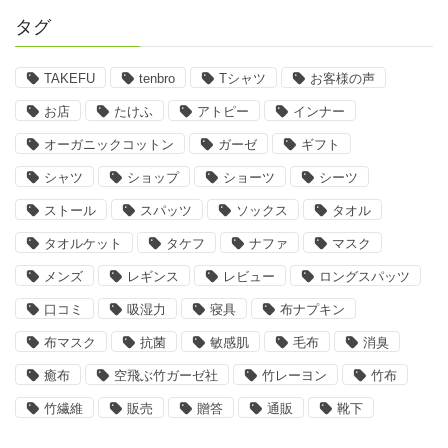
タグ
TAKEFU
tenbro
Tシャツ
お客様の声
お店
たけふ
アトピー
インナー
オーガニックコットン
ガーゼ
ギフト
シャツ
ショップ
ショーツ
シーツ
ストール
スパッツ
ソックス
タオル
タオルケット
タケフ
ナファ
マスク
メンズ
レギンス
レビュー
ロングスパッツ
口コミ
吸湿力
寝具
布ナプキン
布マスク
抗菌
敏感肌
毛布
消臭
癒布
空飛ぶ竹ガーゼ社
竹レーヨン
竹布
竹繊維
販売
贈答
通販
靴下