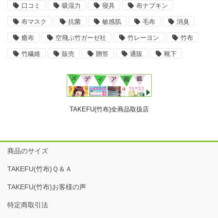
口コミ
吸湿力
寝具
布ナプキン
布マスク
抗菌
敏感肌
毛布
消臭
癒布
空飛ぶ竹ガーゼ社
竹レーヨン
竹布
竹繊維
販売
贈答
通販
靴下
TAKEFU(竹布)全商品取扱店
商品のサイズ
TAKEFU(竹布)Ｑ＆Ａ
TAKEFU(竹布)お客様の声
特定商取引法