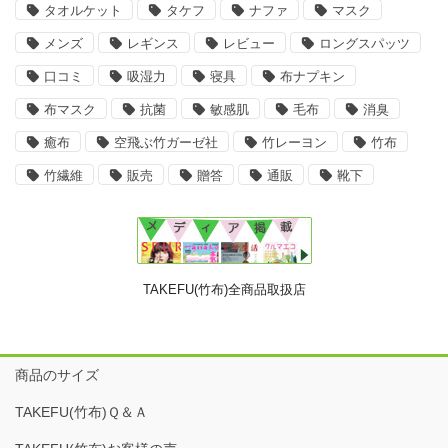
タオルケット
タケフ
ナファ
マスク
メンズ
レギンス
レビュー
ロングスパッツ
口コミ
吸湿力
寝具
布ナプキン
布マスク
抗菌
敏感肌
毛布
消臭
癒布
空飛ぶ竹ガーゼ社
竹レーヨン
竹布
竹繊維
販売
贈答
通販
靴下
TAKEFU(竹布)全商品取扱店
商品のサイズ
TAKEFU(竹布)Ｑ＆Ａ