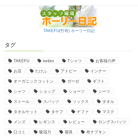
TAKEFU(竹布) ホーリー日記
タグ
TAKEFU
tenbro
Tシャツ
お客様の声
お店
たけふ
アトピー
インナー
オーガニックコットン
ガーゼ
ギフト
シャツ
ショップ
ショーツ
シーツ
ストール
スパッツ
ソックス
タオル
タオルケット
タケフ
ナファ
マスク
メンズ
レギンス
レビュー
ロングスパッツ
口コミ
吸湿力
寝具
布ナプキン