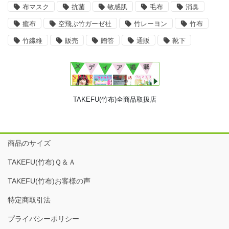
布マスク
抗菌
敏感肌
毛布
消臭
癒布
空飛ぶ竹ガーゼ社
竹レーヨン
竹布
竹繊維
販売
贈答
通販
靴下
TAKEFU(竹布)全商品取扱店
商品のサイズ
TAKEFU(竹布)Ｑ＆Ａ
TAKEFU(竹布)お客様の声
特定商取引法
プライバシーポリシー