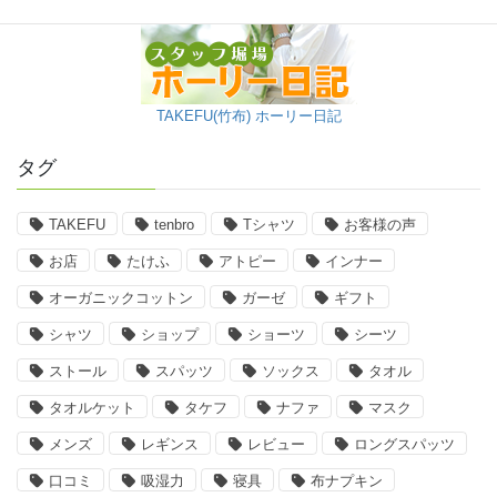
TAKEFU(竹布) ホーリー日記
タグ
TAKEFU
tenbro
Tシャツ
お客様の声
お店
たけふ
アトピー
インナー
オーガニックコットン
ガーゼ
ギフト
シャツ
ショップ
ショーツ
シーツ
ストール
スパッツ
ソックス
タオル
タオルケット
タケフ
ナファ
マスク
メンズ
レギンス
レビュー
ロングスパッツ
口コミ
吸湿力
寝具
布ナプキン