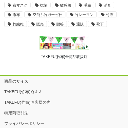
布マスク
抗菌
敏感肌
毛布
消臭
癒布
空飛ぶ竹ガーゼ社
竹レーヨン
竹布
竹繊維
販売
贈答
通販
靴下
TAKEFU(竹布)全商品取扱店
商品のサイズ
TAKEFU(竹布)Ｑ＆Ａ
TAKEFU(竹布)お客様の声
特定商取引法
プライバシーポリシー