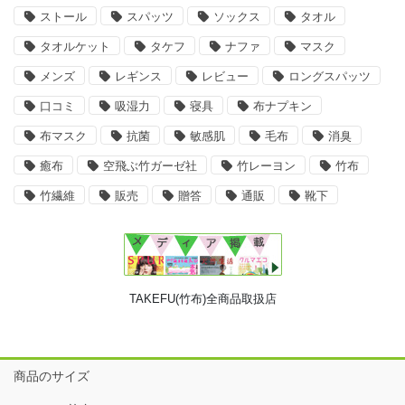
ストール
スパッツ
ソックス
タオル
タオルケット
タケフ
ナファ
マスク
メンズ
レギンス
レビュー
ロングスパッツ
口コミ
吸湿力
寝具
布ナプキン
布マスク
抗菌
敏感肌
毛布
消臭
癒布
空飛ぶ竹ガーゼ社
竹レーヨン
竹布
竹繊維
販売
贈答
通販
靴下
TAKEFU(竹布)全商品取扱店
商品のサイズ