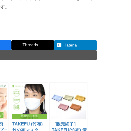
です。
Threads
Hatena
布)
TAKEFU (竹布)
［販売終了］
プコ
竹の布マスク
TAKEFU(竹布) 清