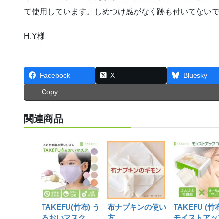
て使用しています。しめつけ感がなく跡も付いてない
H.Y様
Facebook
X
Bluesky
Copy
関連商品
TAKEFU(竹布) う
布ナプキンの使い
TAKEFU (竹
るおいマスク
方
モイストアッ