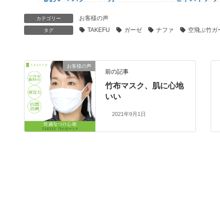
(NF90,NF91)
ットン（60枚
お客様の声
り）(NFMC)
カテゴリー
TAKEFU
ガーゼ
ナファ
空飛ぶ竹ガ
タグ
お客様の声
前の記事
竹布マスク、肌に心地
いい
2021年9月1日