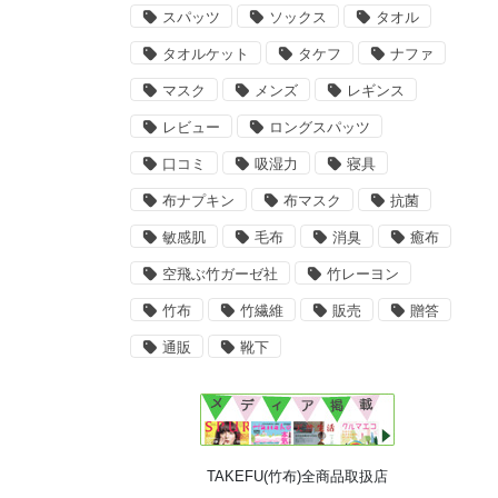
スパッツ
ソックス
タオル
タオルケット
タケフ
ナファ
マスク
メンズ
レギンス
レビュー
ロングスパッツ
口コミ
吸湿力
寝具
布ナプキン
布マスク
抗菌
敏感肌
毛布
消臭
癒布
空飛ぶ竹ガーゼ社
竹レーヨン
竹布
竹繊維
販売
贈答
通販
靴下
TAKEFU(竹布)全商品取扱店