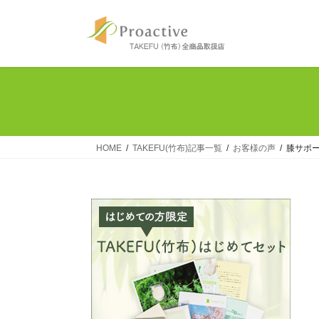
コ
ナ
ン
ビ
テ
ゲ
ン
ー
ツ
シ
へ
ョ
ス
ン
キ
に
ッ
移
HOME
TAKEFU(竹布)記事一覧
お客様の声
膝サポ
プ
動