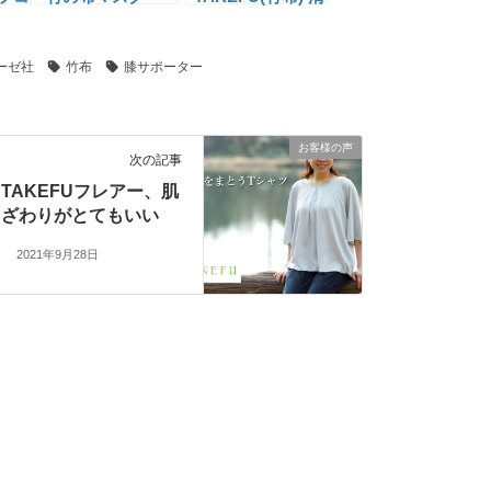
入
(NF92)
布 ガーゼハンカ
チ(NF03)
ーゼ社
竹布
膝サポーター
お客様の声
次の記事
TAKEFUフレアー、肌
ざわりがとてもいい
2021年9月28日