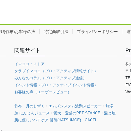
EFU(竹布)お客様の声
特定商取引法
プライバシーポリシー
運
関連サイト
Pr
イマココ・ストア
株
クラブイマココ（プロ・アクティブ情報サイト）
〒
みんなのコラム（プロ・アクティブ通信）
TE
イベント情報（プロ・アクティブイベント情報）
FA
お客様の声（ユーザーレビュー）
We
竹布
・
月のしずく
・
エムズシステム波動スピーカー
・
無添
加 にんじんジュース
・
愛犬・愛猫のPET STANCE
・
髪と地
肌に優しいヘアケア 髪萌(HATSUMOE)
・
CACTI
お