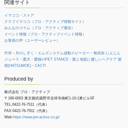
関連サイト
イマココ・ストア
クラブイマココ（プロ・アクティブ情報サイト）
みんなのコラム（プロ・アクティブ通信）
イベント情報（プロ・アクティブイベント情報）
お客様の声（ユーザーレビュー）
竹布
・
月のしずく
・
エムズシステム波動スピーカー
・
無添加 にんじん
ジュース
・
愛犬・愛猫のPET STANCE
・
髪と地肌に優しいヘアケア 髪
萌(HATSUMOE)
・
CACTI
Produced by
株式会社 プロ・アクティブ
〒180-0003 東京都武蔵野市吉祥寺南町1-10-1東ビル5F
TEL:0422-76-7511（代表）
FAX:0422-76-7911（代表）
Web:
https://www.pro-active.co.jp/