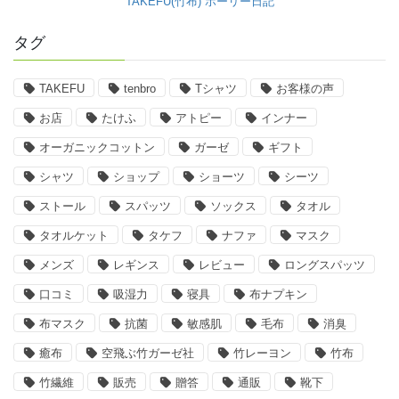
TAKEFU(竹布) ホーリー日記
タグ
TAKEFU
tenbro
Tシャツ
お客様の声
お店
たけふ
アトピー
インナー
オーガニックコットン
ガーゼ
ギフト
シャツ
ショップ
ショーツ
シーツ
ストール
スパッツ
ソックス
タオル
タオルケット
タケフ
ナファ
マスク
メンズ
レギンス
レビュー
ロングスパッツ
口コミ
吸湿力
寝具
布ナプキン
布マスク
抗菌
敏感肌
毛布
消臭
癒布
空飛ぶ竹ガーゼ社
竹レーヨン
竹布
竹繊維
販売
贈答
通販
靴下