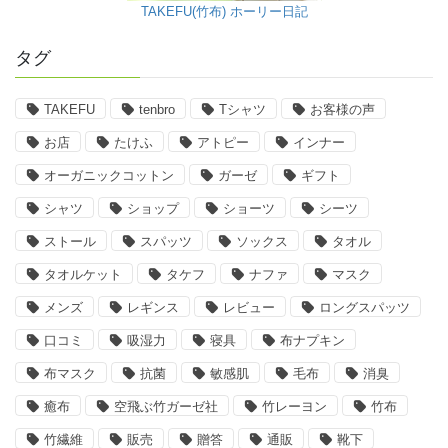
TAKEFU(竹布) ホーリー日記
タグ
TAKEFU
tenbro
Tシャツ
お客様の声
お店
たけふ
アトピー
インナー
オーガニックコットン
ガーゼ
ギフト
シャツ
ショップ
ショーツ
シーツ
ストール
スパッツ
ソックス
タオル
タオルケット
タケフ
ナファ
マスク
メンズ
レギンス
レビュー
ロングスパッツ
口コミ
吸湿力
寝具
布ナプキン
布マスク
抗菌
敏感肌
毛布
消臭
癒布
空飛ぶ竹ガーゼ社
竹レーヨン
竹布
竹繊維
販売
贈答
通販
靴下