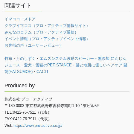
関連サイト
イマココ・ストア
クラブイマココ（プロ・アクティブ情報サイト）
みんなのコラム（プロ・アクティブ通信）
イベント情報（プロ・アクティブイベント情報）
お客様の声（ユーザーレビュー）
竹布
・
月のしずく
・
エムズシステム波動スピーカー
・
無添加 にんじん
ジュース
・
愛犬・愛猫のPET STANCE
・
髪と地肌に優しいヘアケア 髪
萌(HATSUMOE)
・
CACTI
Produced by
株式会社 プロ・アクティブ
〒180-0003 東京都武蔵野市吉祥寺南町1-10-1東ビル5F
TEL:0422-76-7511（代表）
FAX:0422-76-7911（代表）
Web:
https://www.pro-active.co.jp/