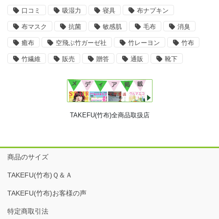
口コミ
吸湿力
寝具
布ナプキン
布マスク
抗菌
敏感肌
毛布
消臭
癒布
空飛ぶ竹ガーゼ社
竹レーヨン
竹布
竹繊維
販売
贈答
通販
靴下
TAKEFU(竹布)全商品取扱店
商品のサイズ
TAKEFU(竹布)Ｑ＆Ａ
TAKEFU(竹布)お客様の声
特定商取引法