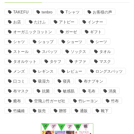
TAKEFU
tenbro
Tシャツ
お客様の声
お店
たけふ
アトピー
インナー
オーガニックコットン
ガーゼ
ギフト
シャツ
ショップ
ショーツ
シーツ
ストール
スパッツ
ソックス
タオル
タオルケット
タケフ
ナファ
マスク
メンズ
レギンス
レビュー
ロングスパッツ
口コミ
吸湿力
寝具
布ナプキン
布マスク
抗菌
敏感肌
毛布
消臭
癒布
空飛ぶ竹ガーゼ社
竹レーヨン
竹布
竹繊維
販売
贈答
通販
靴下