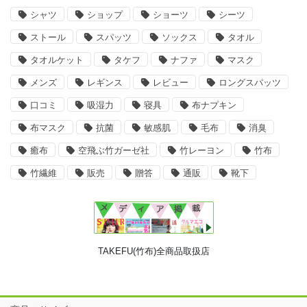
シャツ
ショップ
ショーツ
シーツ
ストール
スパッツ
ソックス
タオル
タオルケット
タケフ
ナファ
マスク
メンズ
レギンス
レビュー
ロングスパッツ
口コミ
吸湿力
寝具
布ナプキン
布マスク
抗菌
敏感肌
毛布
消臭
癒布
空飛ぶ竹ガーゼ社
竹レーヨン
竹布
竹繊維
販売
贈答
通販
靴下
TAKEFU(竹布)全商品取扱店