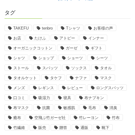
タグ
TAKEFU
tenbro
Tシャツ
お客様の声
お店
たけふ
アトピー
インナー
オーガニックコットン
ガーゼ
ギフト
シャツ
ショップ
ショーツ
シーツ
ストール
スパッツ
ソックス
タオル
タオルケット
タケフ
ナファ
マスク
メンズ
レギンス
レビュー
ロングスパッツ
口コミ
吸湿力
寝具
布ナプキン
布マスク
抗菌
敏感肌
毛布
消臭
癒布
空飛ぶ竹ガーゼ社
竹レーヨン
竹布
竹繊維
販売
贈答
通販
靴下