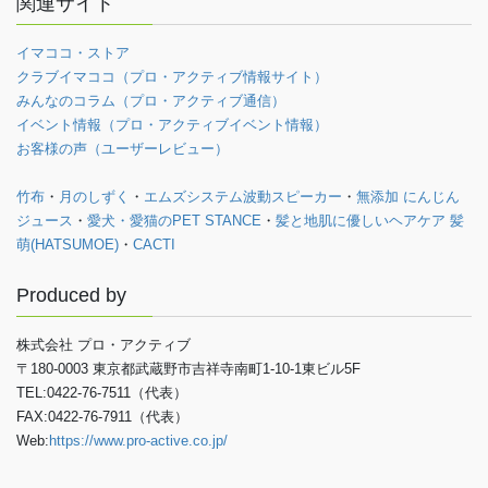
関連サイト
イマココ・ストア
クラブイマココ（プロ・アクティブ情報サイト）
みんなのコラム（プロ・アクティブ通信）
イベント情報（プロ・アクティブイベント情報）
お客様の声（ユーザーレビュー）
竹布
・
月のしずく
・
エムズシステム波動スピーカー
・
無添加 にんじん
ジュース
・
愛犬・愛猫のPET STANCE
・
髪と地肌に優しいヘアケア 髪
萌(HATSUMOE)
・
CACTI
Produced by
株式会社 プロ・アクティブ
〒180-0003 東京都武蔵野市吉祥寺南町1-10-1東ビル5F
TEL:0422-76-7511（代表）
FAX:0422-76-7911（代表）
Web:
https://www.pro-active.co.jp/