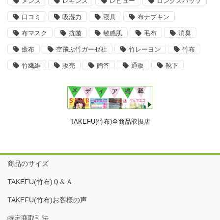
メンズ
レギンス
レビュー
ロングスパッツ
口コミ
吸湿力
寝具
布ナプキン
布マスク
抗菌
敏感肌
毛布
消臭
癒布
空飛ぶ竹ガーゼ社
竹レーヨン
竹布
竹繊維
販売
贈答
通販
靴下
TAKEFU(竹布)全商品取扱店
商品のサイズ
TAKEFU(竹布)Ｑ＆Ａ
TAKEFU(竹布)お客様の声
特定商取引法