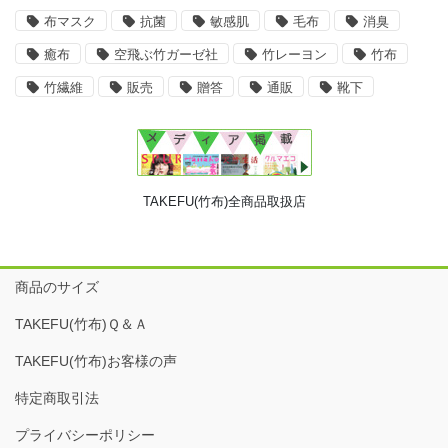
布マスク
抗菌
敏感肌
毛布
消臭
癒布
空飛ぶ竹ガーゼ社
竹レーヨン
竹布
竹繊維
販売
贈答
通販
靴下
TAKEFU(竹布)全商品取扱店
商品のサイズ
TAKEFU(竹布)Ｑ＆Ａ
TAKEFU(竹布)お客様の声
特定商取引法
プライバシーポリシー