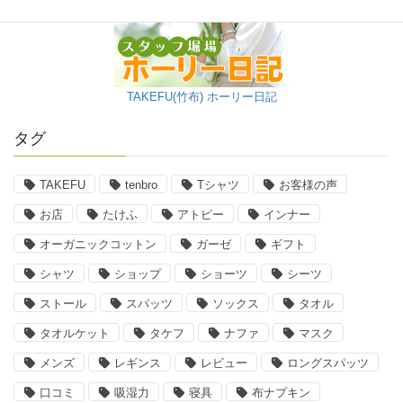
TAKEFU(竹布) ホーリー日記
タグ
TAKEFU
tenbro
Tシャツ
お客様の声
お店
たけふ
アトピー
インナー
オーガニックコットン
ガーゼ
ギフト
シャツ
ショップ
ショーツ
シーツ
ストール
スパッツ
ソックス
タオル
タオルケット
タケフ
ナファ
マスク
メンズ
レギンス
レビュー
ロングスパッツ
口コミ
吸湿力
寝具
布ナプキン