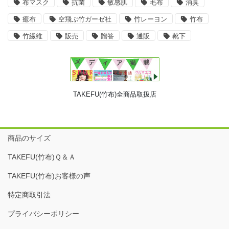
布マスク
抗菌
敏感肌
毛布
消臭
癒布
空飛ぶ竹ガーゼ社
竹レーヨン
竹布
竹繊維
販売
贈答
通販
靴下
TAKEFU(竹布)全商品取扱店
商品のサイズ
TAKEFU(竹布)Ｑ＆Ａ
TAKEFU(竹布)お客様の声
特定商取引法
プライバシーポリシー