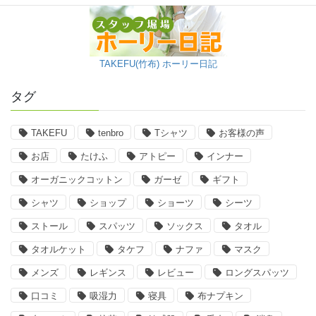
TAKEFU(竹布) ホーリー日記
タグ
TAKEFU
tenbro
Tシャツ
お客様の声
お店
たけふ
アトピー
インナー
オーガニックコットン
ガーゼ
ギフト
シャツ
ショップ
ショーツ
シーツ
ストール
スパッツ
ソックス
タオル
タオルケット
タケフ
ナファ
マスク
メンズ
レギンス
レビュー
ロングスパッツ
口コミ
吸湿力
寝具
布ナプキン