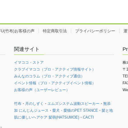
EFU(竹布)お客様の声
特定商取引法
プライバシーポリシー
運
関連サイト
Pr
イマココ・ストア
株
クラブイマココ（プロ・アクティブ情報サイト）
〒
みんなのコラム（プロ・アクティブ通信）
TE
イベント情報（プロ・アクティブイベント情報）
FA
お客様の声（ユーザーレビュー）
We
竹布
・
月のしずく
・
エムズシステム波動スピーカー
・
無添
加 にんじんジュース
・
愛犬・愛猫のPET STANCE
・
髪と地
肌に優しいヘアケア 髪萌(HATSUMOE)
・
CACTI
お