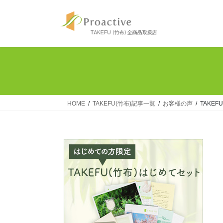
コ
ナ
ン
ビ
テ
ゲ
ン
ー
ツ
シ
へ
ョ
ス
ン
キ
に
ッ
移
HOME
TAKEFU(竹布)記事一覧
お客様の声
TAKE
プ
動