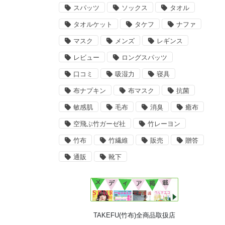
スパッツ
ソックス
タオル
タオルケット
タケフ
ナファ
マスク
メンズ
レギンス
レビュー
ロングスパッツ
口コミ
吸湿力
寝具
布ナプキン
布マスク
抗菌
敏感肌
毛布
消臭
癒布
空飛ぶ竹ガーゼ社
竹レーヨン
竹布
竹繊維
販売
贈答
通販
靴下
TAKEFU(竹布)全商品取扱店