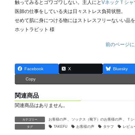
触ってみるとゴワゴワしない。主人にと
VネックＴシャ
医師の仕事をしている夫は日々ストレス負荷状態。
せめて肌に身につける物にはストレスフリーないい品
ホットラビット 様
前のページに
Facebook
X
Bluesky
Copy
関連商品
関連商品はありません。
お客様の声
、
ソックス（靴下）のお客様の声
、
Ｔシ
カテゴリー
TAKEFU
お客様の声
タケフ
レビュ
タグ