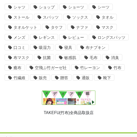
シャツ
ショップ
ショーツ
シーツ
ストール
スパッツ
ソックス
タオル
タオルケット
タケフ
ナファ
マスク
メンズ
レギンス
レビュー
ロングスパッツ
口コミ
吸湿力
寝具
布ナプキン
布マスク
抗菌
敏感肌
毛布
消臭
癒布
空飛ぶ竹ガーゼ社
竹レーヨン
竹布
竹繊維
販売
贈答
通販
靴下
TAKEFU(竹布)全商品取扱店