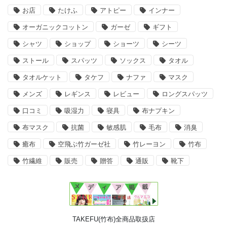
お店
たけふ
アトピー
インナー
オーガニックコットン
ガーゼ
ギフト
シャツ
ショップ
ショーツ
シーツ
ストール
スパッツ
ソックス
タオル
タオルケット
タケフ
ナファ
マスク
メンズ
レギンス
レビュー
ロングスパッツ
口コミ
吸湿力
寝具
布ナプキン
布マスク
抗菌
敏感肌
毛布
消臭
癒布
空飛ぶ竹ガーゼ社
竹レーヨン
竹布
竹繊維
販売
贈答
通販
靴下
TAKEFU(竹布)全商品取扱店