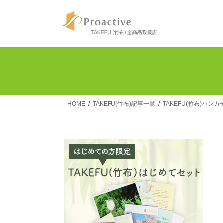
コ
ナ
ン
ビ
テ
ゲ
ン
ー
ツ
シ
へ
ョ
ス
ン
キ
に
ッ
移
HOME
TAKEFU(竹布)記事一覧
TAKEFU(竹布)ハ
プ
動