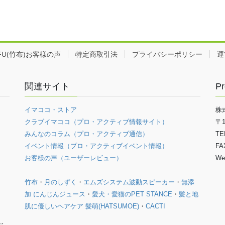
EFU(竹布)お客様の声
特定商取引法
プライバシーポリシー
運
関連サイト
Pr
イマココ・ストア
株
クラブイマココ（プロ・アクティブ情報サイト）
〒
みんなのコラム（プロ・アクティブ通信）
TE
イベント情報（プロ・アクティブイベント情報）
FA
お客様の声（ユーザーレビュー）
We
竹布
・
月のしずく
・
エムズシステム波動スピーカー
・
無添
加 にんじんジュース
・
愛犬・愛猫のPET STANCE
・
髪と地
肌に優しいヘアケア 髪萌(HATSUMOE)
・
CACTI
お