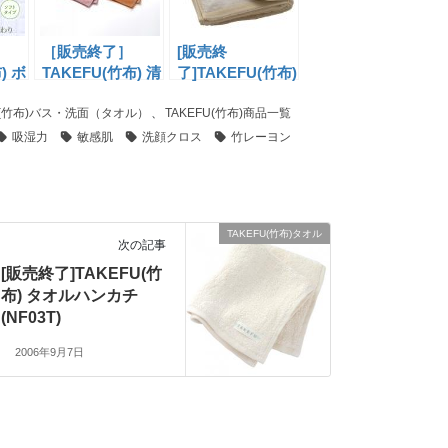
［販売終了］
[販売終
) ボ
TAKEFU(竹布) 清
了]TAKEFU(竹布)
（ベ
布 ガーゼハンカ
フェイスタオル
FU(竹布)バス・洗面（タオル）
チ(NF03)
、
TAKEFU(竹布)商品一覧
(NF01)
吸湿力
敏感肌
洗顔クロス
竹レーヨン
TAKEFU(竹布)タオル
次の記事
[販売終了]TAKEFU(竹
布) タオルハンカチ
(NF03T)
2006年9月7日