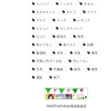
スパッツ
ソックス
タオル
タオルケット
タケフ
ナファ
マスク
メンズ
レギンス
レビュー
ロングスパッツ
口コミ
吸湿力
寝具
布ナプキン
布マスク
抗菌
敏感肌
毛布
消臭
癒布
空飛ぶ竹ガーゼ社
竹レーヨン
竹布
竹繊維
販売
贈答
通販
靴下
TAKEFU(竹布)全商品取扱店