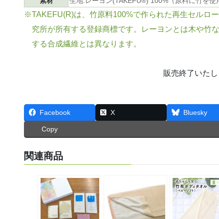
素材
生地:レーヨン(TAKEFU®) 100%（原料に竹を
※TAKEFU(R)は、竹原料100%で作られた再生セ
究所が所有する登録商標です。レーヨンとは木や竹
する合成繊維とは異なります。
販売終了いたし
Facebook
X
Bluesky
Copy
関連商品