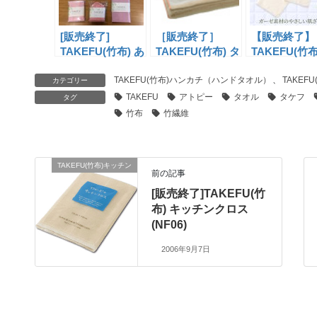
[販売終了]
［販売終了］
【販売終了】
TAKEFU(竹布) あ
TAKEFU(竹布) タ
TAKEFU(竹布
りがとう！7点セ
オルケット
ディータオル
ット（NFGS1）
TAKEFU(竹布)ハンカチ（ハンドタオル）
(NF10)
ビーソフト）
、
TAKE
カテゴリー
(NF07B)
TAKEFU
アトピー
タオル
タケフ
タグ
竹布
竹繊維
TAKEFU(竹布)キッチン
前の記事
[販売終了]TAKEFU(竹
布) キッチンクロス
(NF06)
2006年9月7日