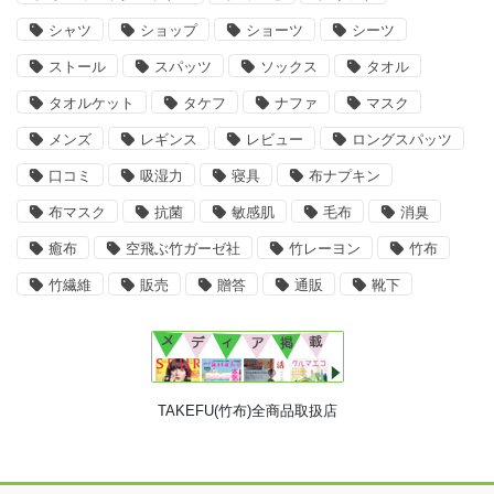
シャツ
ショップ
ショーツ
シーツ
ストール
スパッツ
ソックス
タオル
タオルケット
タケフ
ナファ
マスク
メンズ
レギンス
レビュー
ロングスパッツ
口コミ
吸湿力
寝具
布ナプキン
布マスク
抗菌
敏感肌
毛布
消臭
癒布
空飛ぶ竹ガーゼ社
竹レーヨン
竹布
竹繊維
販売
贈答
通販
靴下
TAKEFU(竹布)全商品取扱店