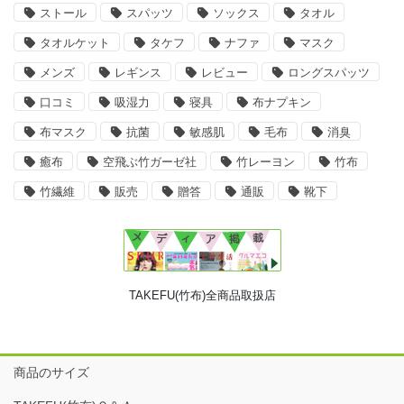
ストール
スパッツ
ソックス
タオル
タオルケット
タケフ
ナファ
マスク
メンズ
レギンス
レビュー
ロングスパッツ
口コミ
吸湿力
寝具
布ナプキン
布マスク
抗菌
敏感肌
毛布
消臭
癒布
空飛ぶ竹ガーゼ社
竹レーヨン
竹布
竹繊維
販売
贈答
通販
靴下
TAKEFU(竹布)全商品取扱店
商品のサイズ