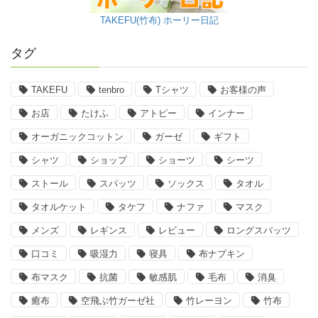
TAKEFU(竹布) ホーリー日記
タグ
TAKEFU
tenbro
Tシャツ
お客様の声
お店
たけふ
アトピー
インナー
オーガニックコットン
ガーゼ
ギフト
シャツ
ショップ
ショーツ
シーツ
ストール
スパッツ
ソックス
タオル
タオルケット
タケフ
ナファ
マスク
メンズ
レギンス
レビュー
ロングスパッツ
口コミ
吸湿力
寝具
布ナプキン
布マスク
抗菌
敏感肌
毛布
消臭
癒布
空飛ぶ竹ガーゼ社
竹レーヨン
竹布