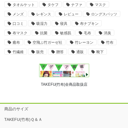
タオルケット
タケフ
ナファ
マスク
メンズ
レギンス
レビュー
ロングスパッツ
口コミ
吸湿力
寝具
布ナプキン
布マスク
抗菌
敏感肌
毛布
消臭
癒布
空飛ぶ竹ガーゼ社
竹レーヨン
竹布
竹繊維
販売
贈答
通販
靴下
TAKEFU(竹布)全商品取扱店
商品のサイズ
TAKEFU(竹布)Ｑ＆Ａ