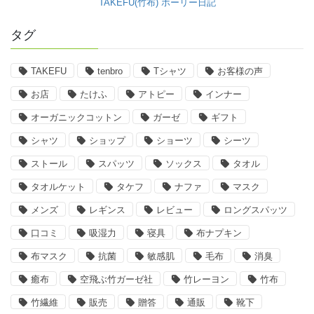
TAKEFU(竹布) ホーリー日記
タグ
TAKEFU
tenbro
Tシャツ
お客様の声
お店
たけふ
アトピー
インナー
オーガニックコットン
ガーゼ
ギフト
シャツ
ショップ
ショーツ
シーツ
ストール
スパッツ
ソックス
タオル
タオルケット
タケフ
ナファ
マスク
メンズ
レギンス
レビュー
ロングスパッツ
口コミ
吸湿力
寝具
布ナプキン
布マスク
抗菌
敏感肌
毛布
消臭
癒布
空飛ぶ竹ガーゼ社
竹レーヨン
竹布
竹繊維
販売
贈答
通販
靴下