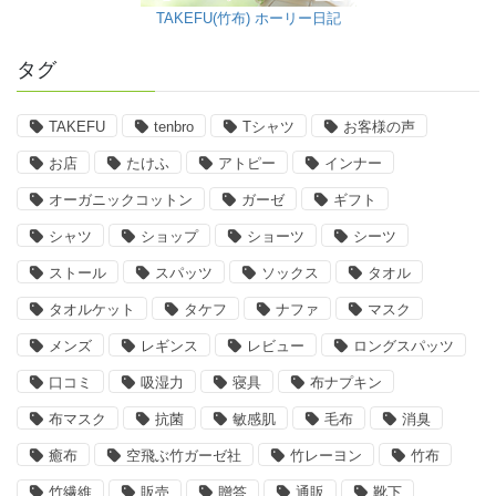
TAKEFU(竹布) ホーリー日記
タグ
TAKEFU
tenbro
Tシャツ
お客様の声
お店
たけふ
アトピー
インナー
オーガニックコットン
ガーゼ
ギフト
シャツ
ショップ
ショーツ
シーツ
ストール
スパッツ
ソックス
タオル
タオルケット
タケフ
ナファ
マスク
メンズ
レギンス
レビュー
ロングスパッツ
口コミ
吸湿力
寝具
布ナプキン
布マスク
抗菌
敏感肌
毛布
消臭
癒布
空飛ぶ竹ガーゼ社
竹レーヨン
竹布
竹繊維
販売
贈答
通販
靴下