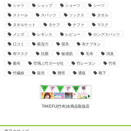
シャツ
ショップ
ショーツ
シーツ
ストール
スパッツ
ソックス
タオル
タオルケット
タケフ
ナファ
マスク
メンズ
レギンス
レビュー
ロングスパッツ
口コミ
吸湿力
寝具
布ナプキン
布マスク
抗菌
敏感肌
毛布
消臭
癒布
空飛ぶ竹ガーゼ社
竹レーヨン
竹布
竹繊維
販売
贈答
通販
靴下
TAKEFU(竹布)全商品取扱店