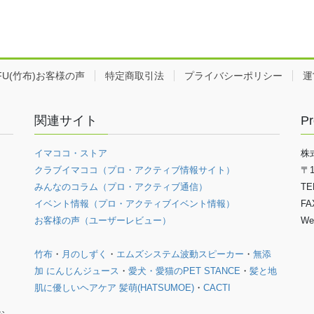
EFU(竹布)お客様の声
特定商取引法
プライバシーポリシー
運
関連サイト
Pr
イマココ・ストア
株
クラブイマココ（プロ・アクティブ情報サイト）
〒
みんなのコラム（プロ・アクティブ通信）
TE
イベント情報（プロ・アクティブイベント情報）
FA
お客様の声（ユーザーレビュー）
We
竹布
・
月のしずく
・
エムズシステム波動スピーカー
・
無添
加 にんじんジュース
・
愛犬・愛猫のPET STANCE
・
髪と地
肌に優しいヘアケア 髪萌(HATSUMOE)
・
CACTI
お