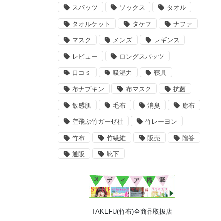
スパッツ
ソックス
タオル
タオルケット
タケフ
ナファ
マスク
メンズ
レギンス
レビュー
ロングスパッツ
口コミ
吸湿力
寝具
布ナプキン
布マスク
抗菌
敏感肌
毛布
消臭
癒布
空飛ぶ竹ガーゼ社
竹レーヨン
竹布
竹繊維
販売
贈答
通販
靴下
TAKEFU(竹布)全商品取扱店