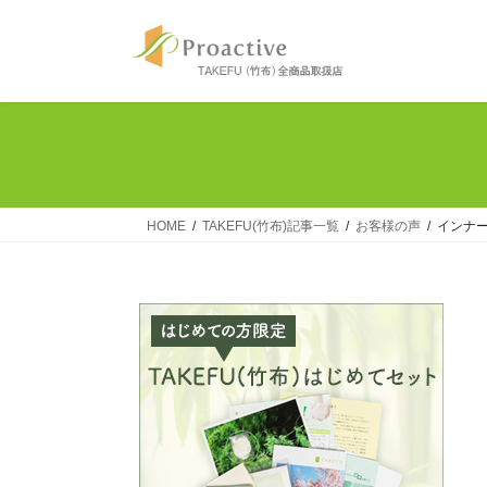
コ
ナ
ン
ビ
テ
ゲ
ン
ー
ツ
シ
へ
ョ
ス
ン
キ
に
ッ
移
HOME
TAKEFU(竹布)記事一覧
お客様の声
インナ
プ
動