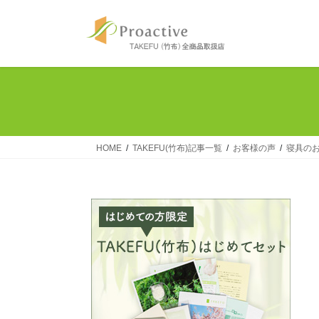
コ
ナ
ン
ビ
テ
ゲ
ン
ー
ツ
シ
へ
ョ
ス
ン
キ
に
ッ
移
HOME
TAKEFU(竹布)記事一覧
お客様の声
寝具の
プ
動