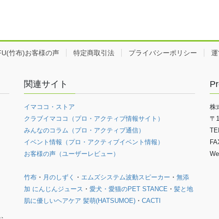
EFU(竹布)お客様の声
特定商取引法
プライバシーポリシー
運
関連サイト
Pr
イマココ・ストア
株
クラブイマココ（プロ・アクティブ情報サイト）
〒
みんなのコラム（プロ・アクティブ通信）
TE
イベント情報（プロ・アクティブイベント情報）
FA
お客様の声（ユーザーレビュー）
We
竹布
・
月のしずく
・
エムズシステム波動スピーカー
・
無添
加 にんじんジュース
・
愛犬・愛猫のPET STANCE
・
髪と地
肌に優しいヘアケア 髪萌(HATSUMOE)
・
CACTI
お