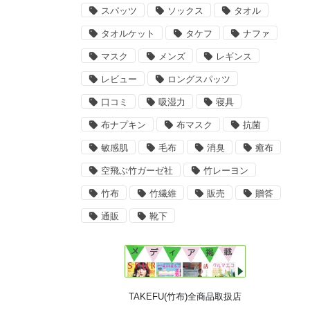
スパッツ
ソックス
タオル
タオルケット
タケフ
ナファ
マスク
メンズ
レギンス
レビュー
ロングスパッツ
口コミ
吸湿力
寝具
布ナプキン
布マスク
抗菌
敏感肌
毛布
消臭
癒布
空飛ぶ竹ガーゼ社
竹レーヨン
竹布
竹繊維
販売
贈答
通販
靴下
TAKEFU(竹布)全商品取扱店