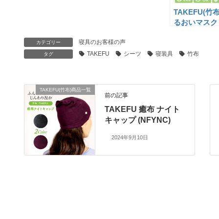
TAKEFU(竹布
るおいマスク
(NF90,NF91)
寝具のお客様の声
カテゴリー
TAKEFU
シーツ
寝装具
竹布
タグ
TAKEFU(竹布)商品一覧
前の記事
TAKEFU 癒布 ナイト
キャップ (NFYNC)
2024年9月10日