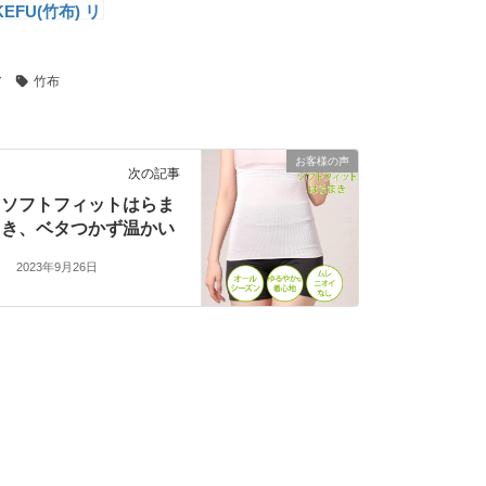
KEFU(竹布) リ
ックスパンツ
RP)
ア
竹布
お客様の声
次の記事
ソフトフィットはらま
き、ベタつかず温かい
2023年9月26日