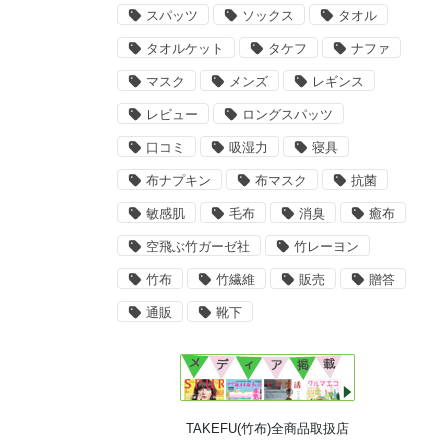
スパッツ
ソックス
タオル
タオルケット
タケフ
ナファ
マスク
メンズ
レギンス
レビュー
ロングスパッツ
口コミ
吸湿力
寝具
布ナプキン
布マスク
抗菌
敏感肌
毛布
消臭
癒布
空飛ぶ竹ガーゼ社
竹レーヨン
竹布
竹繊維
販売
贈答
通販
靴下
TAKEFU(竹布)全商品取扱店