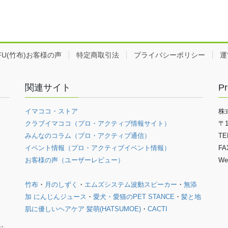
EFU(竹布)お客様の声
特定商取引法
プライバシーポリシー
運
関連サイト
Pr
イマココ・ストア
株
クラブイマココ（プロ・アクティブ情報サイト）
〒
みんなのコラム（プロ・アクティブ通信）
TE
イベント情報（プロ・アクティブイベント情報）
FA
お客様の声（ユーザーレビュー）
We
竹布
・
月のしずく
・
エムズシステム波動スピーカー
・
無添
加 にんじんジュース
・
愛犬・愛猫のPET STANCE
・
髪と地
肌に優しいヘアケア 髪萌(HATSUMOE)
・
CACTI
お