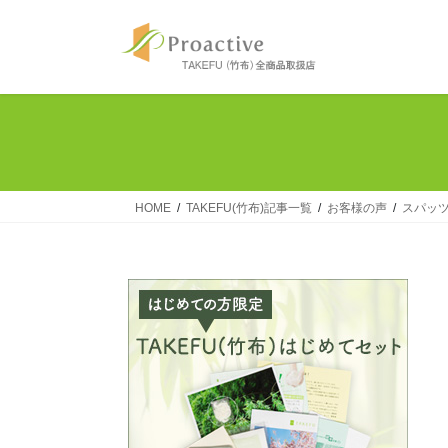
コ
ナ
ン
ビ
テ
ゲ
ン
ー
ツ
シ
へ
ョ
ス
ン
キ
に
ッ
移
HOME
TAKEFU(竹布)記事一覧
お客様の声
スパッ
プ
動