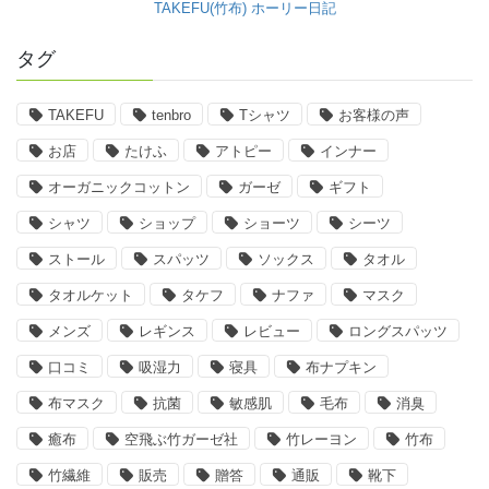
TAKEFU(竹布) ホーリー日記
タグ
TAKEFU
tenbro
Tシャツ
お客様の声
お店
たけふ
アトピー
インナー
オーガニックコットン
ガーゼ
ギフト
シャツ
ショップ
ショーツ
シーツ
ストール
スパッツ
ソックス
タオル
タオルケット
タケフ
ナファ
マスク
メンズ
レギンス
レビュー
ロングスパッツ
口コミ
吸湿力
寝具
布ナプキン
布マスク
抗菌
敏感肌
毛布
消臭
癒布
空飛ぶ竹ガーゼ社
竹レーヨン
竹布
竹繊維
販売
贈答
通販
靴下