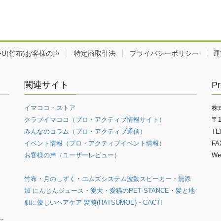
EFU(竹布)お客様の声
特定商取引法
プライバシーポリシー
運
関連サイト
Pr
イマココ・ストア
株
クラブイマココ（プロ・アクティブ情報サイト）
〒
みんなのコラム（プロ・アクティブ通信）
TE
イベント情報（プロ・アクティブイベント情報）
FA
お客様の声（ユーザーレビュー）
We
竹布
・
月のしずく
・
エムズシステム波動スピーカー
・
無添
加 にんじんジュース
・
愛犬・愛猫のPET STANCE
・
髪と地
肌に優しいヘアケア 髪萌(HATSUMOE)
・
CACTI
お