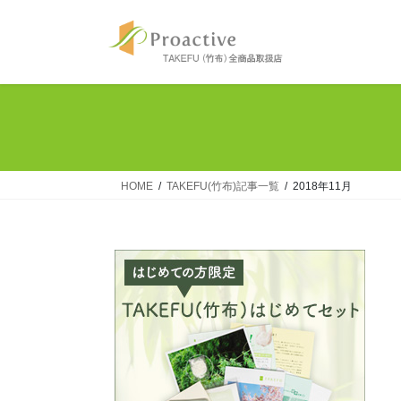
コ
ナ
ン
ビ
テ
ゲ
ン
ー
ツ
シ
へ
ョ
ス
ン
キ
に
ッ
移
HOME
TAKEFU(竹布)記事一覧
2018年11月
プ
動