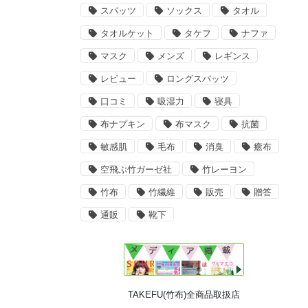
スパッツ
ソックス
タオル
タオルケット
タケフ
ナファ
マスク
メンズ
レギンス
レビュー
ロングスパッツ
口コミ
吸湿力
寝具
布ナプキン
布マスク
抗菌
敏感肌
毛布
消臭
癒布
空飛ぶ竹ガーゼ社
竹レーヨン
竹布
竹繊維
販売
贈答
通販
靴下
TAKEFU(竹布)全商品取扱店