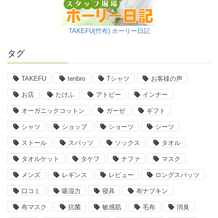
TAKEFU(竹布) ホーリー日記
タグ
TAKEFU
tenbro
Tシャツ
お客様の声
お店
たけふ
アトピー
インナー
オーガニックコットン
ガーゼ
ギフト
シャツ
ショップ
ショーツ
シーツ
ストール
スパッツ
ソックス
タオル
タオルケット
タケフ
ナファ
マスク
メンズ
レギンス
レビュー
ロングスパッツ
口コミ
吸湿力
寝具
布ナプキン
布マスク
抗菌
敏感肌
毛布
消臭