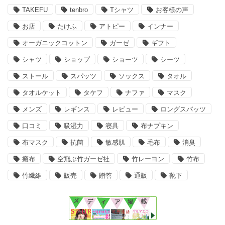
TAKEFU
tenbro
Tシャツ
お客様の声
お店
たけふ
アトピー
インナー
オーガニックコットン
ガーゼ
ギフト
シャツ
ショップ
ショーツ
シーツ
ストール
スパッツ
ソックス
タオル
タオルケット
タケフ
ナファ
マスク
メンズ
レギンス
レビュー
ロングスパッツ
口コミ
吸湿力
寝具
布ナプキン
布マスク
抗菌
敏感肌
毛布
消臭
癒布
空飛ぶ竹ガーゼ社
竹レーヨン
竹布
竹繊維
販売
贈答
通販
靴下