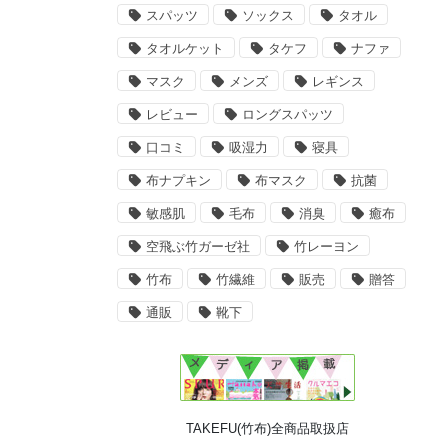
スパッツ
ソックス
タオル
タオルケット
タケフ
ナファ
マスク
メンズ
レギンス
レビュー
ロングスパッツ
口コミ
吸湿力
寝具
布ナプキン
布マスク
抗菌
敏感肌
毛布
消臭
癒布
空飛ぶ竹ガーゼ社
竹レーヨン
竹布
竹繊維
販売
贈答
通販
靴下
TAKEFU(竹布)全商品取扱店