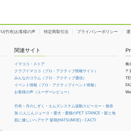
EFU(竹布)お客様の声
特定商取引法
プライバシーポリシー
運
関連サイト
Pr
イマココ・ストア
株
クラブイマココ（プロ・アクティブ情報サイト）
〒
みんなのコラム（プロ・アクティブ通信）
TE
イベント情報（プロ・アクティブイベント情報）
FA
お客様の声（ユーザーレビュー）
We
竹布
・
月のしずく
・
エムズシステム波動スピーカー
・
無添
加 にんじんジュース
・
愛犬・愛猫のPET STANCE
・
髪と地
肌に優しいヘアケア 髪萌(HATSUMOE)
・
CACTI
お