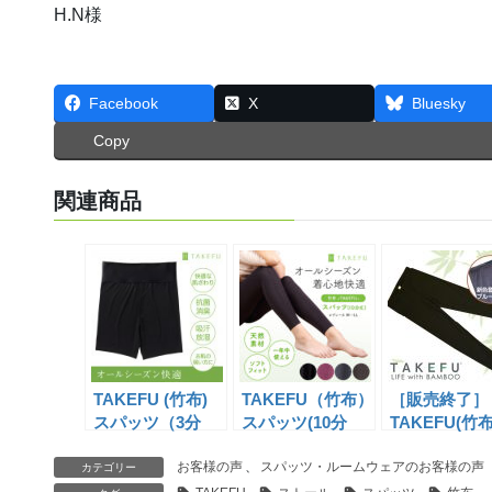
H.N様
Facebook
X
Bluesky
Copy
関連商品
TAKEFU (竹布)
TAKEFU（竹布）
［販売終了］
スパッツ（3分
スパッツ(10分
TAKEFU(竹布
丈） ブラック
丈)/Lady’s
パッツ（レギ
(NF503)
お客様の声
(NF522)
、
スパッツ・ルームウェアのお客様の声
ス）ロング丈
カテゴリー
(NF505)