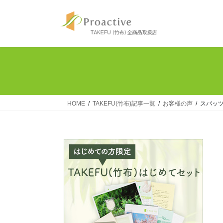
コ
ナ
ン
ビ
テ
ゲ
ン
ー
ツ
シ
へ
ョ
ス
ン
キ
に
ッ
移
HOME
TAKEFU(竹布)記事一覧
お客様の声
スパッ
プ
動